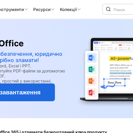
інструменти
Ресурси
Колекції
Office
абезпечення, юридично
ібно зламати!
, Excel і PPT.
ертуйте PDF-файли за допомогою
DF.
, простий у використанні.
завантаження
Office 365 і отримати безкоштовний ключ продукту