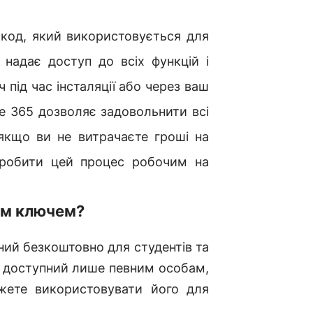
 код, який використовується для
н надає доступ до всіх функцій і
 під час інсталяції або через ваш
ce 365 дозволяє задовольнити всі
 якщо ви не витрачаєте гроші на
зробити цей процес робочим на
ним ключем?
ний безкоштовно для студентів та
юч доступний лише певним особам,
жете використовувати його для