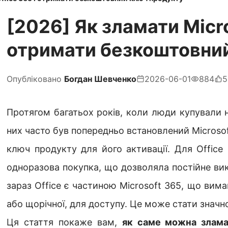
[2026] Як зламати Micro
отримати безкоштовни
Опубліковано
Богдан Шевченко
2026-06-01
884
5
Протягом багатьох років, коли
люди купували н
них часто був попередньо встановлений Microsof
ключ продукту для його активації. Для Office 
одноразова покупка, що дозволяла постійне вик
зараз Office є частиною Microsoft 365, що вима
або щорічної, для доступу. Це може стати значн
Ця стаття покаже вам,
як саме можна злама