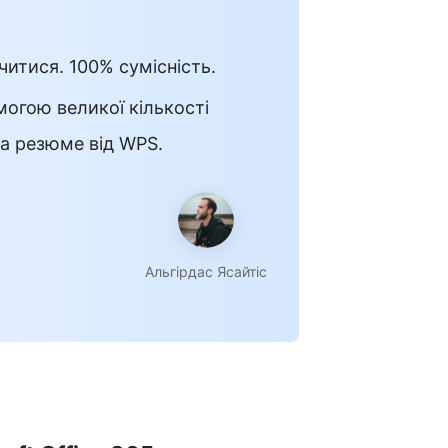
читися. 100% сумісність.
огою великої кількості
та резюме від WPS.
Альгірдас Ясайтіс