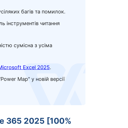
усіляких багів та помилок.
ль інструментів читання
істю сумісна з усіма
Microsoft Excel 2025
.
логотип
Power Map" у новій версії
ce 365 2025 [100%