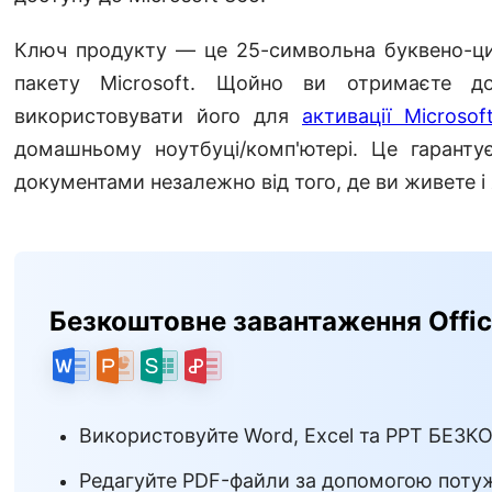
Ключ продукту — це 25-символьна буквено-циф
пакету Microsoft.
Щойно ви отримаєте д
використовувати його для
активації Microsof
домашньому ноутбуці/комп'ютері. Це гарант
документами незалежно від того, де ви живете і 
Безкоштовне завантаження Offi
Використовуйте Word, Excel та PPT БЕЗ
Редагуйте PDF-файли за допомогою потуж