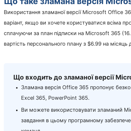
Що таке зламана версія Micros
Використання зламаної версії Microsoft Office 
варіант, якщо ви хочете користуватися всіма пр
сплачуючи за план підписки на Microsoft 365 (16
вартість персонального плану з
$
6.99
на місяць
д
Що входить до зламаної версії Micro
Зламана версія Office 365 пропонує безк
Excel 365, PowerPoint 365.
Ви можете використовувати зламаний Micr
завдання в цьому програмному забезпече
команд.