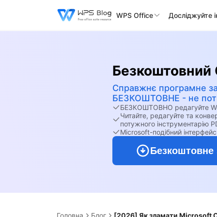
WPS Office
Досліджуйте 
Безкоштовний 
Справжнє програмне з
БЕЗКОШТОВНЕ - не потр
БЕЗКОШТОВНО редагуйте Word
Читайте, редагуйте та конв
потужного інструментарію P
Microsoft-подібний інтерфейс
Безкоштовне 
Головна
Блог
[2026] Як зламати Microsoft 