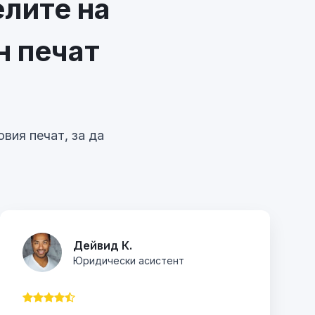
елите на
н печат
вия печат, за да
Дейвид К.
Юридически асистент