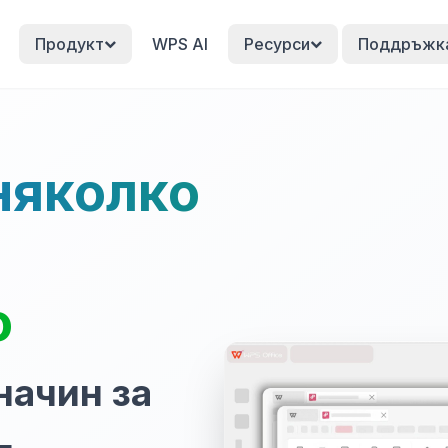
Продукт
WPS AI
Ресурси
Поддръжк
няколко
о
начин за