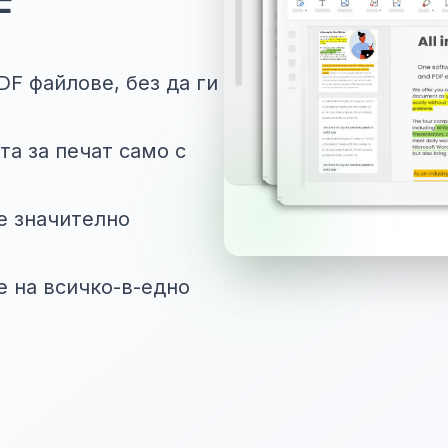
F
F файлове, без да ги
а за печат само с
е значително
е на всичко-в-едно