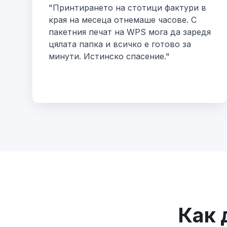
"Принтирането на стотици фактури в
края на месеца отнемаше часове. С
пакетния печат на WPS мога да заредя
цялата папка и всичко е готово за
минути. Истинско спасение."
Как 