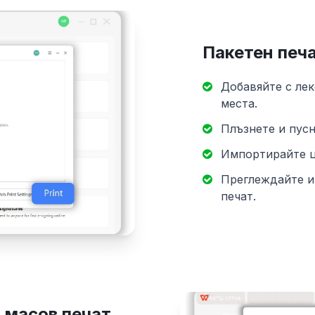
Пакетен печа
Добавяйте с ле
места.
Плъзнете и пусн
Импортирайте ц
Преглеждайте и
печат.
 масов печат