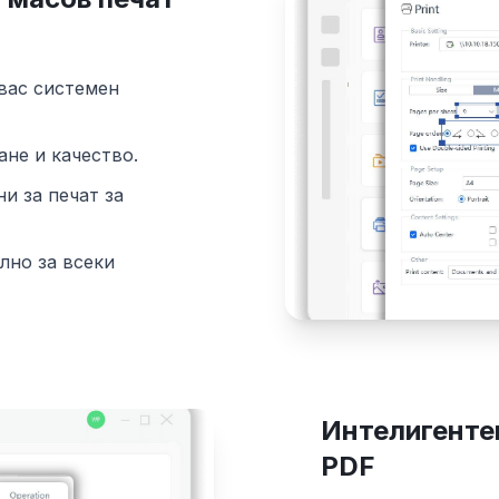
вас системен
не и качество.
и за печат за
лно за всеки
Интелигентен
PDF