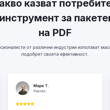
акво казват потребит
инструмент за пакете
на PDF
сионалисти от различни индустрии използват масо
подобрят своята ефективност.
Марк Т.
Учител