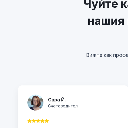
Чуйте к
нашия 
Вижте как профе
Сара Й.
Счетоводител