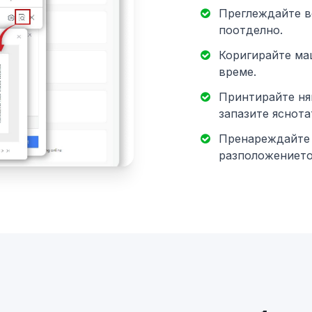
Преглеждайте в
поотделно.
Коригирайте ма
време.
Принтирайте ня
запазите яснота
Пренареждайте 
разположението