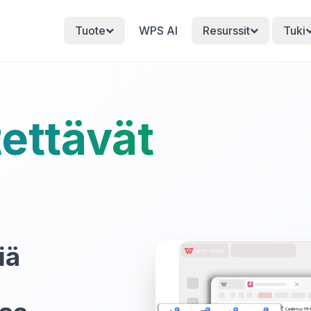
Tuote
WPS AI
Resurssit
Tuki
tettävät
iä