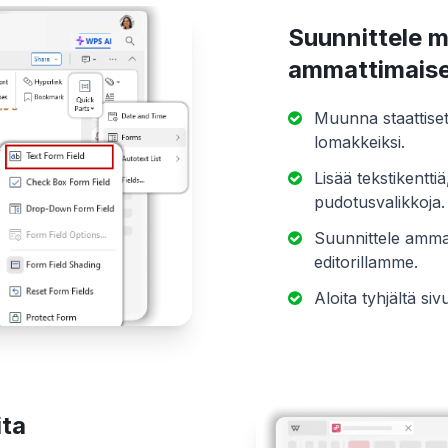
Suunnittele m
ammattimaise
Muunna staattiset 
lomakkeiksi.
Lisää tekstikenttiä
pudotusvalikkoja.
Suunnittele ammatt
editorillamme.
Aloita tyhjältä siv
ita