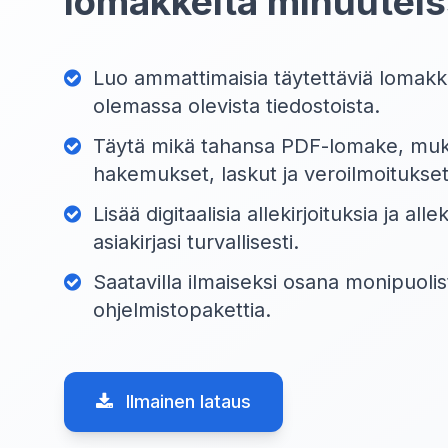
lomakkeita minuutei
Luo ammattimaisia täytettäviä lomakkei
olemassa olevista tiedostoista.
Täytä mikä tahansa PDF-lomake, muk
hakemukset, laskut ja veroilmoitukset
Lisää digitaalisia allekirjoituksia ja alle
asiakirjasi turvallisesti.
Saatavilla ilmaiseksi osana monipuoli
ohjelmistopakettia.
Ilmainen lataus