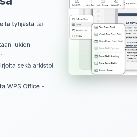
ssa
ta tyhjästä tai
aan lukien
.
kirjoita sekä arkistoi
sta WPS Office -