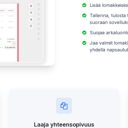
Lisää lomakkeisiisi 
Tallenna, tulosta 
suoraan sovelluk
Suojaa arkaluonto
Jaa valmiit lomakk
yhdellä napsautuk
Laaja yhteensopivuus