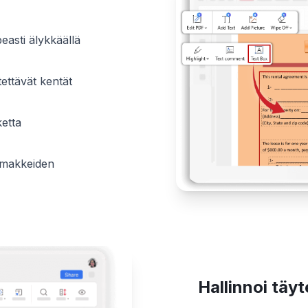
asti älykkäällä
tettävät kentät
ketta
lomakkeiden
Hallinnoi täyt