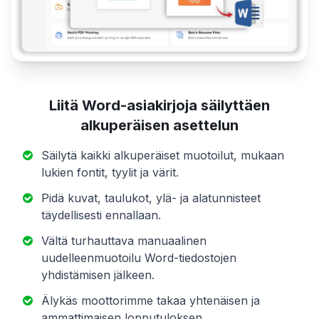
Liitä Word-asiakirjoja säilyttäen
alkuperäisen asettelun
Säilytä kaikki alkuperäiset muotoilut, mukaan
lukien fontit, tyylit ja värit.
Pidä kuvat, taulukot, ylä- ja alatunnisteet
täydellisesti ennallaan.
Vältä turhauttava manuaalinen
uudelleenmuotoilu Word-tiedostojen
yhdistämisen jälkeen.
Älykäs moottorimme takaa yhtenäisen ja
ammattimaisen lopputuloksen.