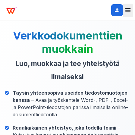
Verkkodokumenttien
muokkain
Luo, muokkaa ja tee yhteistyötä
ilmaiseksi
Täysin yhteensopiva useiden tiedostomuotojen
kanssa
– Avaa ja työskentele Word-, PDF-, Excel-
ja PowerPoint-tiedostojen parissa ilmaisella online-
dokumenttieditorilla.
Reaaliaikainen yhteistyö, joka todella toimii
–