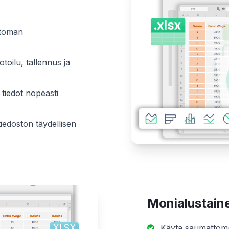
ttoman
toilu, tallennus ja
tiedot nopeasti
iedoston täydellisen
Monialustaine
Käytä saumattomas