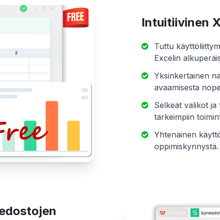
Intuitiivinen
Tuttu käyttöliitt
Excelin alkuperä
Yksinkertainen na
avaamisesta nopea
Selkeät valikot j
tärkeimpiin toimin
Yhtenäinen käytt
oppimiskynnystä.
iedostojen