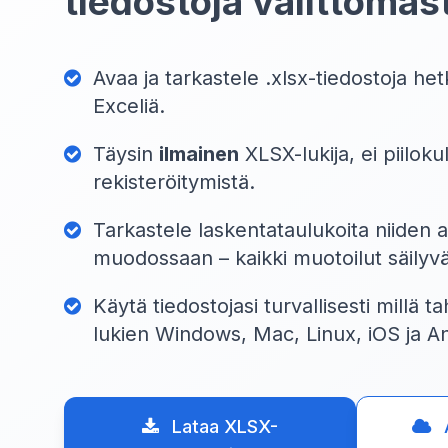
tiedostoja välittömäst
Avaa ja tarkastele .xlsx-tiedostoja he
Exceliä.
Täysin
ilmainen
XLSX-lukija, ei piilokul
rekisteröitymistä.
Tarkastele laskentataulukoita niiden 
muodossaan – kaikki muotoilut säilyvä
Käytä tiedostojasi turvallisesti millä 
lukien Windows, Mac, Linux, iOS ja A
Lataa XLSX-