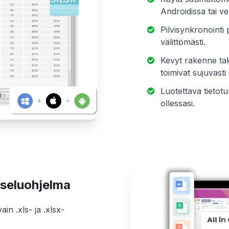
Androidissa tai v
Pilvisynkronointi p
välittömästi.
Kevyt rakenne tak
toimivat sujuvasti
Luotettava tietotu
ollessasi.
tseluohjelma
in .xls- ja .xlsx-