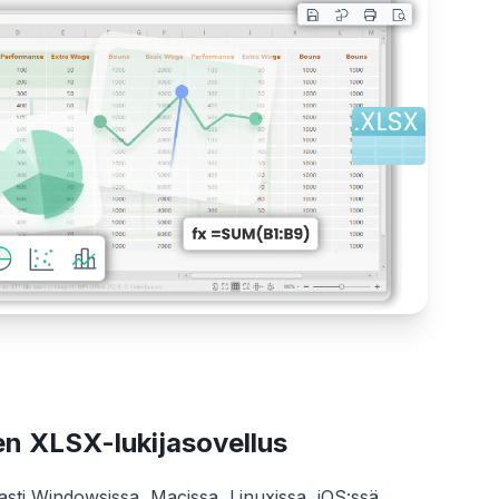
n XLSX-lukijasovellus
ti Windowsissa, Macissa, Linuxissa, iOS:ssä,