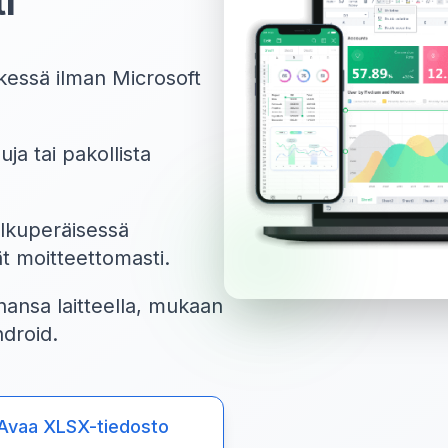
i
tkessä ilman Microsoft
uja tai pakollista
alkuperäisessä
t moitteettomasti.
tahansa laitteella, mukaan
ndroid.
Avaa XLSX-tiedosto