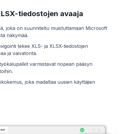
 XLSX-tiedostojen avaaja
ymä, joka on suunniteltu muistuttamaan Microsoft
istä näkymää.
vigointi tekee XLS- ja XLSX-tiedostojen
a ja vaivatonta.
a työkalupalkit varmistavat nopean pääsyn
toihin.
ökokemus, joka madaltaa uusien käyttäjien