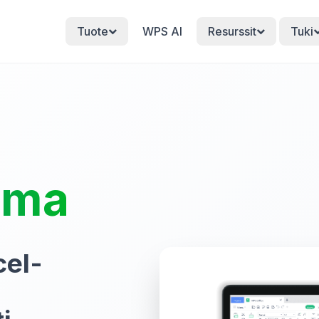
Tuote
WPS AI
Resurssit
Tuki
lma
cel-