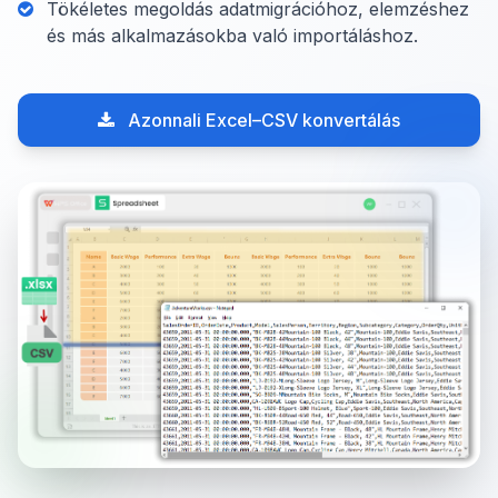
Tökéletes megoldás adatmigrációhoz, elemzéshez
és más alkalmazásokba való importáláshoz.
Azonnali Excel–CSV konvertálás