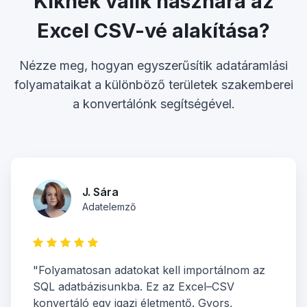
Kiknek válik hasznára az
Excel CSV-vé alakítása?
Nézze meg, hogyan egyszerűsítik adatáramlási
folyamataikat a különböző területek szakemberei
a konvertálónk segítségével.
J. Sára
Adatelemző
"Folyamatosan adatokat kell importálnom az
SQL adatbázisunkba. Ez az Excel–CSV
konvertáló egy igazi életmentő. Gyors,