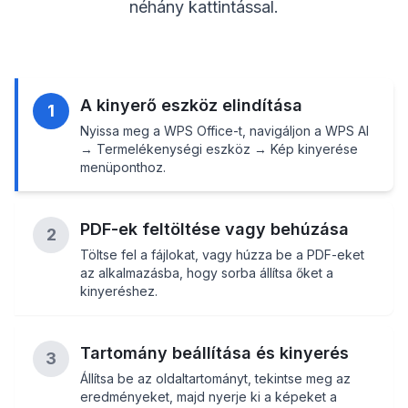
néhány kattintással.
A kinyerő eszköz elindítása
1
Nyissa meg a WPS Office-t, navigáljon a WPS AI
→ Termelékenységi eszköz → Kép kinyerése
menüponthoz.
PDF-ek feltöltése vagy behúzása
2
Töltse fel a fájlokat, vagy húzza be a PDF-eket
az alkalmazásba, hogy sorba állítsa őket a
kinyeréshez.
Tartomány beállítása és kinyerés
3
Állítsa be az oldaltartományt, tekintse meg az
eredményeket, majd nyerje ki a képeket a