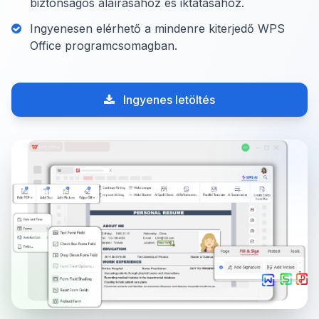
biztonságos aláírásához és iktatásához.
Ingyenesen elérhető a mindenre kiterjedő WPS
Office programcsomagban.
Ingyenes letöltés