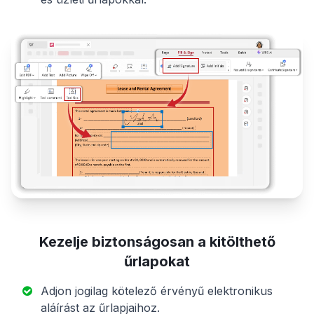
Kezelje biztonságosan a kitölthető
űrlapokat
Adjon jogilag kötelező érvényű elektronikus
aláírást az űrlapjaihoz.