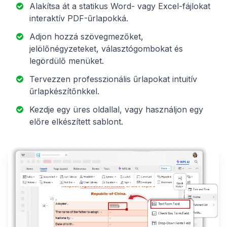
Alakítsa át a statikus Word- vagy Excel-fájlokat
interaktív PDF-űrlapokká.
Adjon hozzá szövegmezőket,
jelölőnégyzeteket, választógombokat és
legördülő menüket.
Tervezzen professzionális űrlapokat intuitív
űrlapkészítőnkkel.
Kezdje egy üres oldallal, vagy használjon egy
előre elkészített sablont.