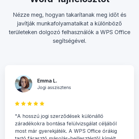
Nézze meg, hogyan takarítanak meg időt és
javítják munkafolyamataikat a különböző
területeken dolgozó felhasználók a WPS Office
segítségével.
Emma L.
Jogi asszisztens
"A hosszú jogi szerződések különálló
záradékokra bontása felülvizsgálat céljából
most már gyerekjáték. A WPS Office órákig
tartó fárasztó másolás-beillesztéstől kímélt