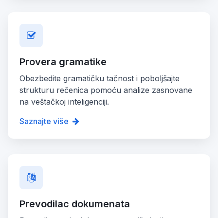
Provera gramatike
Obezbedite gramatičku tačnost i poboljšajte
strukturu rečenica pomoću analize zasnovane
na veštačkoj inteligenciji.
Saznajte više
Prevodilac dokumenata