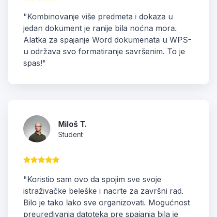
"Kombinovanje više predmeta i dokaza u
jedan dokument je ranije bila noćna mora.
Alatka za spajanje Word dokumenata u WPS-
u održava svo formatiranje savršenim. To je
spas!"
Miloš T.
Student
"Koristio sam ovo da spojim sve svoje
istraživačke beleške i nacrte za završni rad.
Bilo je tako lako sve organizovati. Mogućnost
preuređivanja datoteka pre spajanja bila je