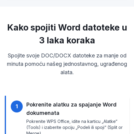
Kako spojiti Word datoteke u
3 laka koraka
Spojite svoje DOC/DOCX datoteke za manje od
minuta pomoću našeg jednostavnog, ugrađenog
alata.
Pokrenite alatku za spajanje Word
1
dokumenata
Pokrenite WPS Office, idite na karticu „Alatke“
(Tools) i izaberite opciju „Podeli ili spoji“ (Split or
Merge).