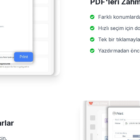
PDF'leri Zahm
Farklı konumlarda
Hızlı seçim için d
Tek bir tıklamayla
Yazdırmadan önce 
rlar
çin.