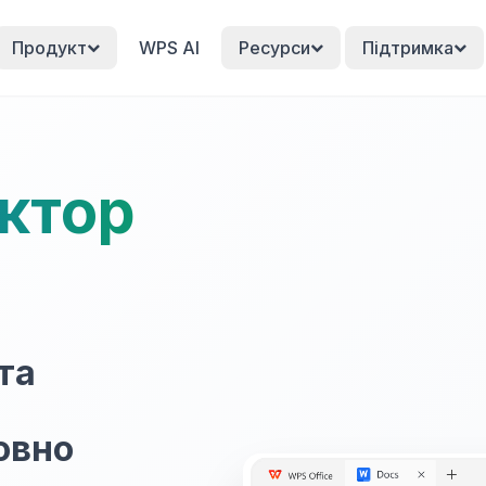
Продукт
WPS AI
Ресурси
Підтримка
ктор
та
овно