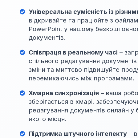
Універсальна сумісність із різни
відкривайте та працюйте з файлами
PowerPoint у нашому безкоштовно
документів.
Співпраця в реальному часі
– зап
спільного редагування документів
зміни та миттєво підвищуйте проду
перемикаючись між програмами.
Хмарна синхронізація
– ваша робо
зберігається в хмарі, забезпечуюч
редагування документів онлайн у б
якого місця.
Підтримка штучного інтелекту
– в