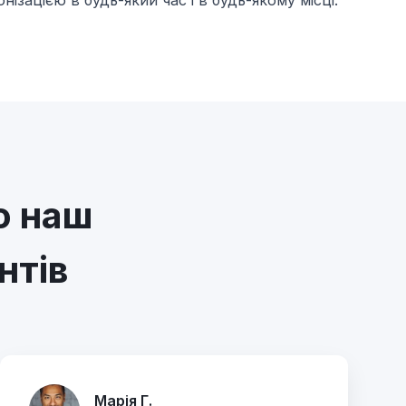
ізацією в будь-який час і в будь-якому місці.
о наш
нтів
Марія Г.