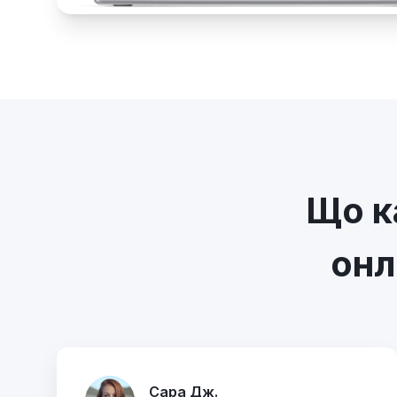
Що к
онл
Сара Дж.