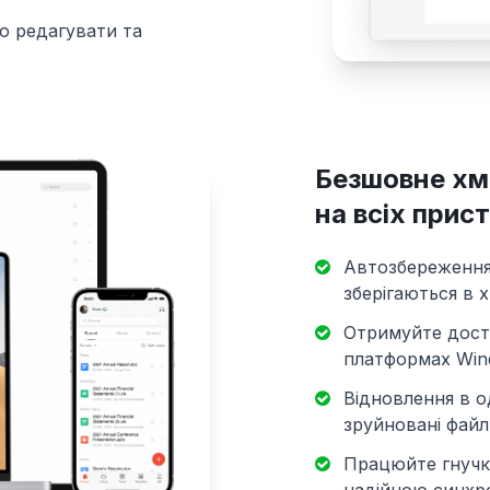
о редагувати та
Безшовне хм
на всіх прис
Автозбереження 
зберігаються в х
Отримуйте дост
платформах Wind
Відновлення в 
зруйновані файл
Працюйте гнучко