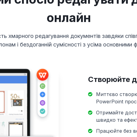
онлайн
ть хмарного редагування документів завдяки співп
онам і бездоганній сумісності з усіма основними 
Створюйте д
Миттєво створю
PowerPoint прос
Отримайте дост
швидко та ефек
Працюйте без вс