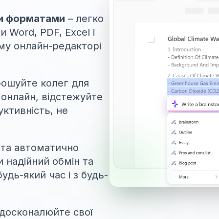
ми форматами
– легко
 Word, PDF, Excel і
му онлайн-редакторі
рошуйте колег для
 онлайн, відстежуйте
ктивність, не
та автоматично
и надійний обмін та
удь-який час і з будь-
досконалюйте свої