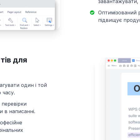
завантажувати, 
Оптимізований р
підвищує продук
тів для
агувати один і той
 часу.
 перевірки
 в написанні.
рофесійне
фінальних