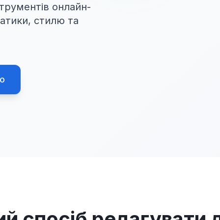
трументів онлайн-
атики, стилю та
о
й спосіб редагувати