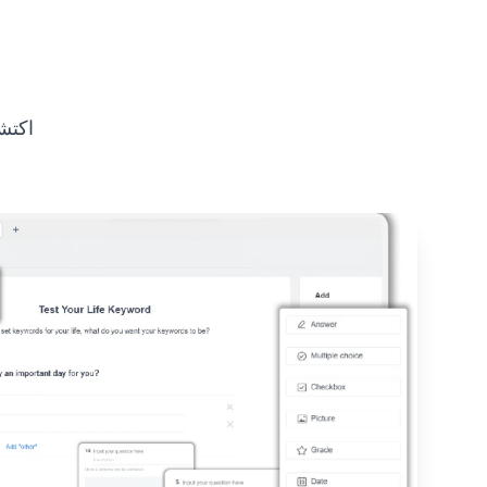
اكتشف