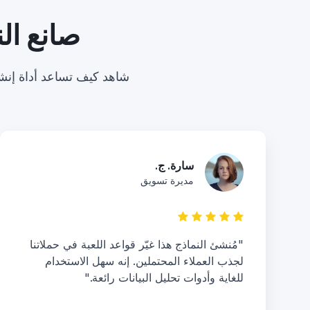
صانع ال
شاهد كيف تساعد أداة إنشاء
سارة. ج.
مديرة تسويق
"مُنشئ النماذج هذا غيّر قواعد اللعبة في حملاتنا
لجذب العملاء المحتملين. إنه سهل الاستخدام
للغاية وأدوات تحليل البيانات رائعة."