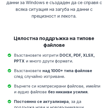
данни за Windows е създаден да се справя с
всяка ситуация на загуба на данни с
прецизност и лекота.
Цялостна поддръжка на типове
файлове
Възстановете изтрити
DOCX, PDF, XLSX,
PPTX
и много други формати.
Възстановете
над 1000+ типа файлове
след случайно изтриване.
Върнете си компресирани файлове, имейли
и аудио файлове
без никакви усилия
.
Постоянно се актуализира
, за да
поддържа нови и нововъзникващи