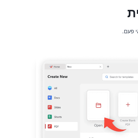
ת
 פעם.