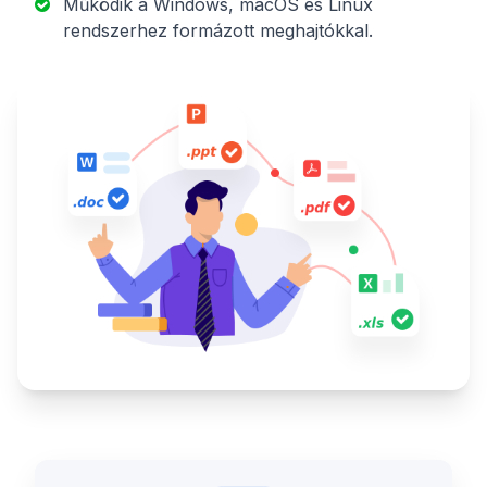
Működik a Windows, macOS és Linux
rendszerhez formázott meghajtókkal.