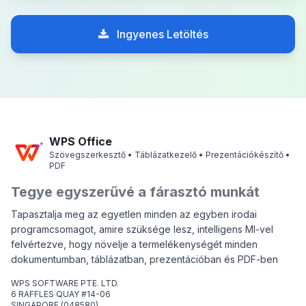
Ingyenes Letöltés
WPS Office
Szövegszerkesztő • Táblázatkezelő • Prezentációkészítő •
PDF
Tegye egyszerűvé a fárasztó munkát
Tapasztalja meg az egyetlen minden az egyben irodai
programcsomagot, amire szüksége lesz, intelligens MI-vel
felvértezve, hogy növelje a termelékenységét minden
dokumentumban, táblázatban, prezentációban és PDF-ben
WPS SOFTWARE PTE. LTD.
6 RAFFLES QUAY #14-06
SINGAPORE (048580)