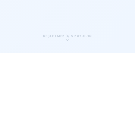
KEŞFETMEK IÇIN KAYDIRIN
Yapay Zeka Tablo Oluşturucu
– Akıllı, Hassas, Otomatik
Gelişmiş yapay zeka destekli tablo oluşturma
araçlarımızla verilerle çalışma şeklinizde devrim
yaratın.