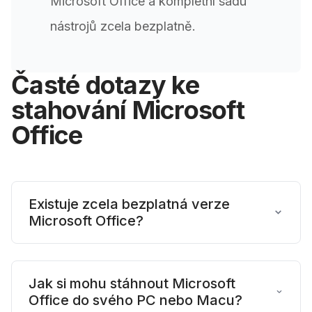
Microsoft Office a kompletní sadu
nástrojů zcela bezplatně.
Časté dotazy ke
stahování Microsoft
Office
Existuje zcela bezplatná verze
Microsoft Office?
Ano, Microsoft nabízí „Office pro web“, což
je bezplatná prohlížečová verze aplikací
Jak si mohu stáhnout Microsoft
Office do svého PC nebo Macu?
Word, Excel a PowerPoint se základními