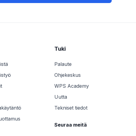
Tuki
istä
Palaute
istyö
Ohjekeskus
t
WPS Academy
Uutta
akäytäntö
Tekniset tiedot
luottamus
Seuraa meitä