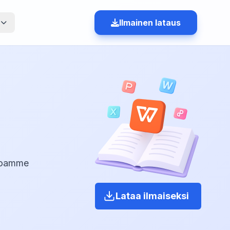
i
Ilmainen lataus
rjoamme
a
Lataa ilmaiseksi