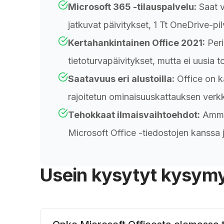
Microsoft 365 -tilauspalvelu:
Saat v
jatkuvat päivitykset, 1 Tt OneDrive-pilv
Kertahankintainen Office 2021:
Peri
tietoturvapäivitykset, mutta ei uusia t
Saatavuus eri alustoilla:
Office on kä
rajoitetun ominaisuuskattauksen verk
Tehokkaat ilmaisvaihtoehdot:
Ammat
Microsoft Office -tiedostojen kanssa 
Usein kysytyt kysymy