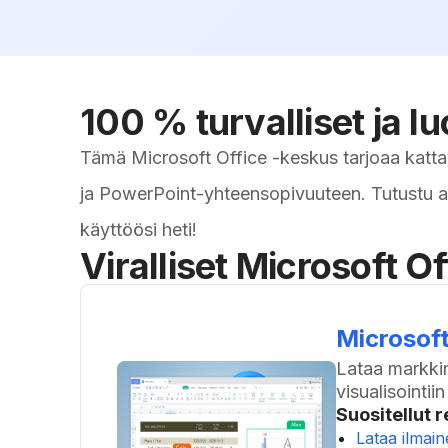
100 % turvalliset ja l
Tämä Microsoft Office -keskus tarjoaa kattav
ja PowerPoint-yhteensopivuuteen. Tutustu alla 
käyttöösi heti!
Viralliset Microsoft O
Microsoft
Lataa markkin
visualisointii
Suositellut r
Lataa ilmai