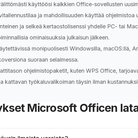
älittömästi käyttöösi kaikkien Office-sovellusten uusi
itallennustilaa ja mahdollisuuden käyttää ohjelmistoa use
nteinen ja selkeä kertaostolisenssi yhdelle PC- tai Ma
oiminnallisia ominaisuuksia julkaisun jälkeen.
ytettävissä monipuolisesti Windowsilla, macOS:llä, Andr
koversiona suoraan selaimessa.
titason ohjelmistopaketit, kuten WPS Office, tarjoav
ja kattavan työkaluvalikoiman täysin ilman kustannuksi
kset Microsoft Officen lat