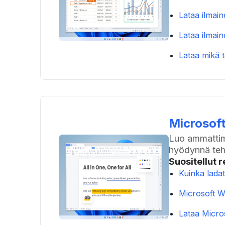
Lataa ilmain
Lataa ilmai
Lataa mikä t
Microsoft
Luo ammattima
hyödynnä teh
Suositellut r
Kuinka ladat
Microsoft W
Lataa Micro