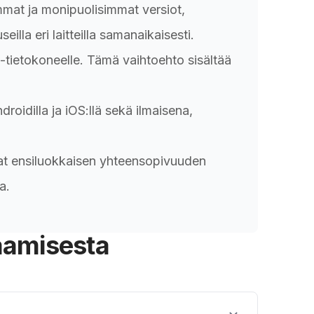
mmat ja monipuolisimmat versiot,
illa eri laitteilla samanaikaisesti.
c-tietokoneelle. Tämä vaihtoehto sisältää
oidilla ja iOS:llä sekä ilmaisena,
at ensiluokkaisen yhteensopivuuden
a.
aamisesta