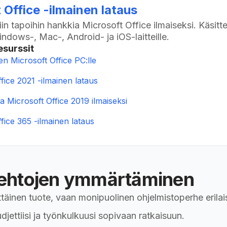
 Office -ilmainen lataus
iin tapoihin hankkia Microsoft Office ilmaiseksi. Käsit
indows-, Mac-, Android- ja iOS-laitteille.
esurssit
en Microsoft Office PC:lle
fice 2021 -ilmainen lataus
a Microsoft Office 2019 ilmaiseksi
fice 365 -ilmainen lataus
oehtojen ymmärtäminen
äinen tuote, vaan monipuolinen ohjelmistoperhe erilaisil
jettiisi ja työnkulkuusi sopivaan ratkaisuun.