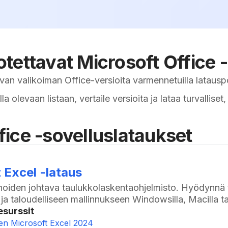
uotettavat Microsoft Office 
an valikoiman Office-versioita varmennetuilla latauspo
olevaan listaan, vertaile versioita ja lataa turvalliset,
ffice -sovelluslataukset
 Excel -lataus
oiden johtava taulukkolaskentaohjelmisto. Hyödynnä t
n ja taloudelliseen mallinnukseen Windowsilla, Macilla ta
esurssit
nen Microsoft Excel 2024