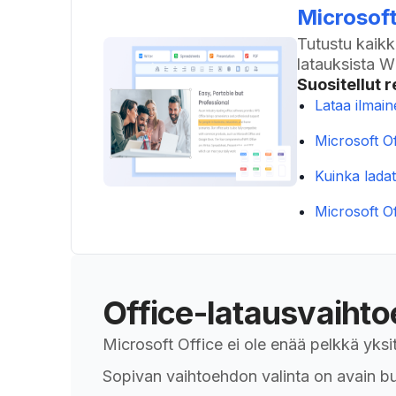
Microsoft
Tutustu kaikk
latauksista W
Suositellut r
Lataa ilmain
Microsoft Of
Kuinka ladat
Microsoft Of
Office-latausvaiht
Microsoft Office ei ole enää pelkkä yksitt
Sopivan vaihtoehdon valinta on avain bud