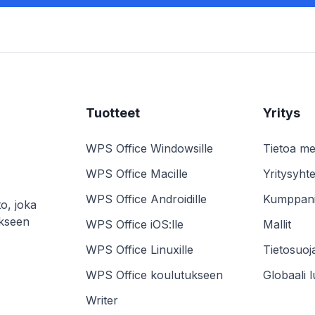
Tuotteet
Yritys
WPS Office Windowsille
Tietoa me
WPS Office Macille
Yritysyhte
WPS Office Androidille
Kumppani
to, joka
akseen
WPS Office iOS:lle
Mallit
WPS Office Linuxille
Tietosuoj
WPS Office koulutukseen
Globaali 
Writer