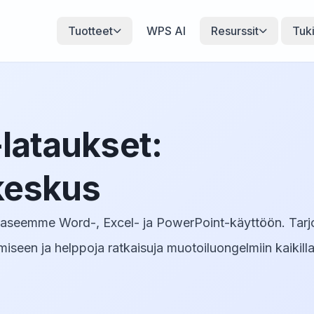
Tuotteet
WPS AI
Resurssit
Tuk
-lataukset:
keskus
paaseemme Word-, Excel- ja PowerPoint-käyttöön. Ta
amiseen ja helppoja ratkaisuja muotoiluongelmiin kaikill