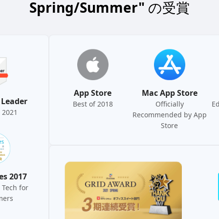
Spring/Summer"
の受賞
App Store
Mac App Store
 Leader
Best of 2018
Oﬃcially
Ed
 2021
Recommended by App
Store
es 2017
 Tech for
mers