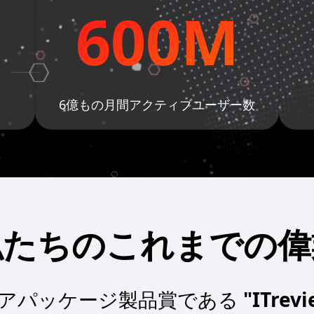
600M
6億もの月間アクティブユーザー数
私たちのこれまでの偉
アパッケージ製品賞である
"ITrev