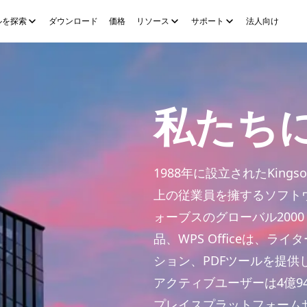
ルを探索
ダウンロード
価格
リソース
サポート
法人向け
s
WPS Sheets
WPS Slides
WPS PDF
ツールを探索
AIストーリ
私たち
1988年に設立されたKingsoft 
上の従業員を擁するソフト
ォーブスのグローバル200
品、WPS Officeは、
ション、PDFツールを提
アクティブユーザーは4億9
プレイスプラットフォーム