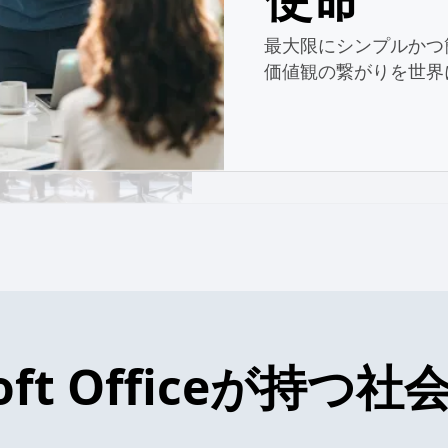
お客様第一/革新への
ユーザーに大切にされなが
と高い回復力
最大限にシンプルかつ
つ、社会から尊敬される企
価値観の繋がりを世界
世間からの期待を超えるこ
ビスを多くの人に提供する
ス業界をリードすることを
soft Officeが持つ