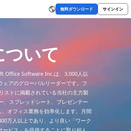
無料ダウンロード
サインイン
ージェネレーター
AIメールライター
リライトツール
AIグラフ
について
Office Software Inc.は、3,000人以
ウェアのグローバルリーダーです。フ
0リストに掲載されている当社の主力製
ライター、スプレッドシート、プレゼンテー
供し、オフィス業務を効率化します。月間
400万人以上であり、より良い「ワーク
サービス」を提供することに取り組ん