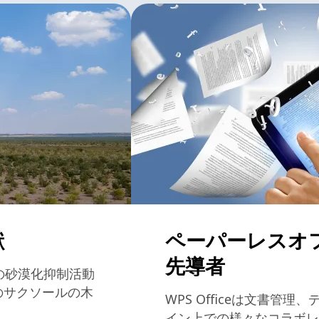
献
ペーパーレスオ
先導者
地域の砂漠化抑制活動
ものサクソールの木
WPS Officeは文書管
イン上での様々なコラボレ