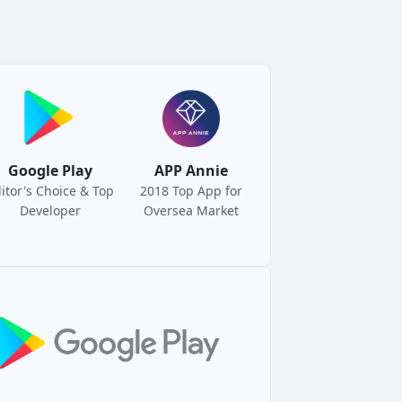
Google Play
APP Annie
itor's Choice & Top
2018 Top App for
Developer
Oversea Market