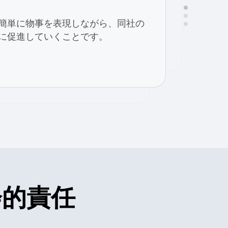
忍耐力 / 誠実さと素直さ / 楽観主義
ら自社の従業員に誇りを与えつ
簡単に物事を表現しながら、同社の
業を目指しています。私たちは
に促進していくことです。
とでより驚かれるオフィスサー
ことで、世界のオフィスサービ
目指しています。
社会的責任