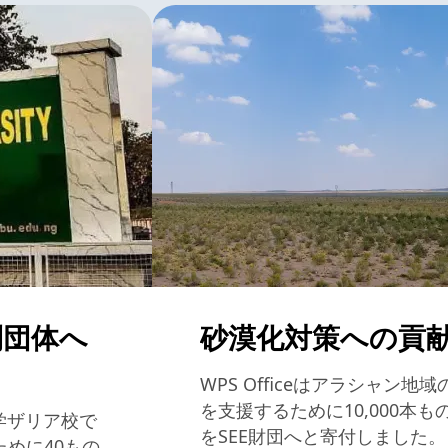
利団体へ
砂漠化対策への貢
WPS Officeはアラシャン
を支援するために10,000本
ロ大学ザリア校で
をSEE財団へと寄付しました。
めに40もの