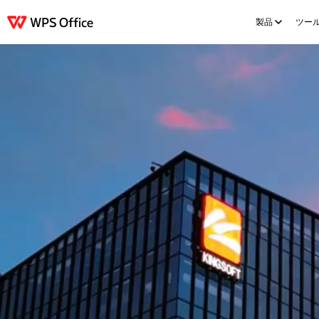
製品
ツー
製品
Windows
Mac
Linux
Android
iOS
iPad
オンライン
WPS Doc