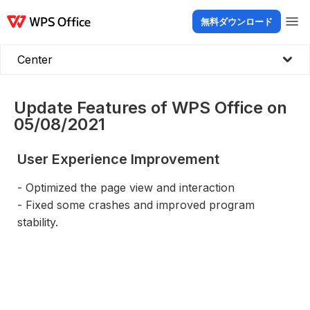
無料ダウンロード
製品
Windows
Mac
Linux
Android
iOS
iPad
オンライン
WPS Doc
Center
Update Features of WPS Office on
05/08/2021
User Experience Improvement
- Optimized the page view and interaction
- Fixed some crashes and improved program
stability.