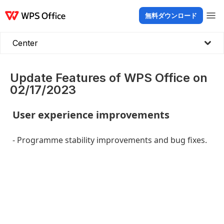
無料ダウンロード
製品
Windows
Mac
Linux
Android
iOS
iPad
オンライン
WPS Doc
Center
Update Features of WPS Office on
02/17/2023
User experience improvements
- Programme stability improvements and bug fixes.