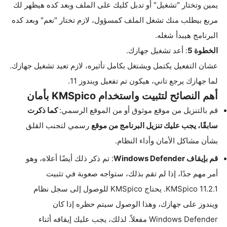
يمين وتختار "تشغيل" أو تدبل كليك على الملف وبعد كده هيظهر لك
مربع بيطلب منك تشغل الملف كمسؤول، لازم تختار "نعم" وبعد كده
البرنامج هيبدأ شغله.
الخطوة
5
: أعد تشغيل جهازك.
عشان التفعيل يكتمل ويشتغل بكامل تأثيره، لازم تعيد تشغيل جهازك.
لما جهازك يرجع تاني، هيكون تم تفعيل ويندوز 11.
أهم النصائح لتثبيت واستخدام KMSpico بأمان
قم بالتنزيل من موقع موثوق أو من الموقع الرسمي:
كما ذكرت
سابقًا، يجب عليك تنزيل البرنامج من موقع
رسمي لتجنب القلق
بشأن مشاكل الأمان وأداء النظام.
قم بإيقاف Windows Defender
: تم ذكر ذلك أيضًا أعلاه، وهو
أمر مهم جدًا، إذا لم تقم بذلك، ستواجه صعوبة في تثبيت
KMSpico 11.2.1. يحتاج KMSpico للوصول إلى سجل نظام
ويندوز على جهازك، وهذا الوصول سيتم حظره إذا كان
Windows Defender مفعلاً. لذلك، يجب عليك إيقافه أثناء