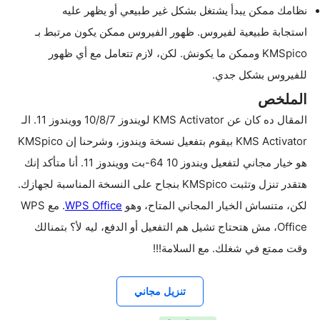
نظامك ممكن يبدأ يشتغل بشكل غير طبيعي أو يظهر عليه
استجابة طبيعية لفيروس. ظهور الفيروس ممكن يكون مرتبط بـ
KMSpico وممكن ما يكونش. لكن، لازم تتعامل مع أي ظهور
للفيروس بشكل جدي.
الملخص
المقال ده كان عن KMS Activator لويندوز 10/8/7 وويندوز 11. الـ
KMS Activator بيقوم بتفعيل نسخة ويندوز، وشرحنا إن KMSpico
هو خيار مجاني لتفعيل ويندوز 10 64-بت وويندوز 11. أنا متأكد إنك
هتقدر تنزل وتثبت KMSpico بنجاح على النسخة المناسبة لجهازك.
لكن، متنساش الخيار المجاني المتاح، وهو
WPS Office
. مع WPS
Office، مش هتحتاج تشيل هم التفعيل أو الدفع، ليه لأ؟ بتمنالك
وقت ممتع في شغلك. مع السلامة!!!
تنزيل مجاني