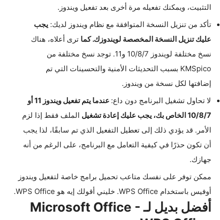
التثبيت، ويمكنك تفعيله مرة أخرى بعد تفعيل ويندوز.
تأكد من تنزيل النسخة المتوافقة مع نظام ويندوز لديك:
يجب
عليك تنزيل النسخة المخصصة لويندوزك. كما
ترى أعلاه، هناك
نسخ مختلفة لويندوز 10/8/7 و11. توجد نسخ مختلفة من
KMSpico بسبب التحديثات الأمنية والتحسينات التي تم
إضافتها لكل نسخة من ويندوز.
لا تحاول تشغيل البرنامج دون داع:
عندما يتم تفعيل ويندوز 11 أو
10/8/7 الخاص بك، يجب عليك إعادة تشغيل
الملف فقط إذا لزم
الأمر. قد يؤدي ذلك إلى تعطيل التفعيل الذي تم سابقًا، لذا يجب
أن تكون حذرًا في كيفية التعامل مع البرنامج، على الرغم من أنه
جهازك.
ممكن توفر على نفسك متاعب تحميل برامج خاصة لتفعيل ويندوز
أوفيس باستخدام WPS Office. خليني أقولك إيه هو WPS Office.
أفضل بديل لـ Microsoft Office -