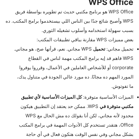
WPS Office
WPS Office هو برنامج مكتبي حديث تم تطويره بواسطة فريق
WPS وأصبح شائع جدًا بين الناس اللي بيستخدموا برامج المكتب. ده
بسبب سهولة استخدامه وأسلوب تشغيله الثوري.
بعض مميزات WPS مقارنة بباقي تطبيقات المكتب:
تحميل مجاني:
تحميل
WPS مجاني. نعم، قرأتها صح، هو مجاني.
WPS فاهم قد إيه برامج المكتب مهمة لناس في القطاع
corporate أو للأشخاص العاملين في الأعمال، وقرروا يوفروا
المورد المهم ده مجانًا. ده مورد عالي الجودة في متناول يدك،
ما تفوتوش.
الميزات الأساسية متوفرة:
كل الميزات الأساسية لأي تطبيق
مكتبي متوفرة في
WPS. ممكن حد يعتقد إن التطبيق هيكون
محدود لأنه مجاني، لكن أنا بقولك ده مش الحال مع WPS
Office، هتقدر تستخدم كل الأدوات المهمة في برامج المكتب
بشكل مجاني وفي نفس الوقت هتكون فعال في أي حاجة