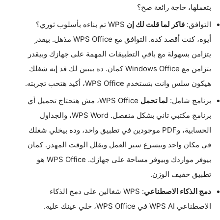
بتعملها، حاجة رائعة صح؟
التوافق:
فاكر لما قلت لك إن
WPS تم بناءه بأسلوب ثوري؟
أيوه، كنت أقصد كده. التوافق مع WPS Office مذهل. بيقدر
يتزامن بسهولة مع باقي التطبيقات المهمة على جهازك وبيقدر
يتزامن مع Windows Office كمان. ده بيبين لك قد إيه شغلك
هيكون سلس وانت بتستخدم WPS Office، أكيد هتحب تجربته.
برنامج شامل:
لما تحمل
WPS Office، مش هتحتاج تحميل أي
برنامج مكتبي تاني بشكل منفصل. WPS Word، والجداول
الحسابية، وPDF موجودين في تطبيق واحد، وده بيخلي شغلك
في مكان واحد وبيسرع سير العمل ويقلل الوقت المهدر. كمان
بيوفر مواردك وبيوفر مساحة على جهازك. WPS Office هو
تطبيق خفيف الوزن.
دمج الذكاء الاصطناعي
: WPS شغالين على دمج الذكاء
الاصطناعي WPS AI في WPS Office، خلي عينك عليه.