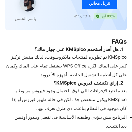
تنزيل مجاني
Win7, 10, 11
100% آمن
ياسر الحسن
FAQs
1. هل أقدر أستخدم KMSpico على جهاز ماك؟
KMSpico تم تطويره لمنتجات مايكروسوفت، لذلك مفيش تركيز
كبير على الماك. لكن، WPS Office بيشتغل تمام على الماك وكمان
على كل أنظمة التشغيل الخاصة بأجهزة الأندرويد.
2. إزاي تكتشف فيروس KMSpico؟
بعد ما تتبع الإجراءات اللي فوق، احتمال وجود فيروس مربوط بـ
KMSpico بيكون منخفض جدًا. لكن في حالة ظهور فيروس أو إذا
كان موجود في النظام بتاعك، دي طرق تعرف بيها.
البرنامج مش بيؤدي وظيفته الأساسية في تفعيل ويندوز أوفيس
بعد التثبيت.