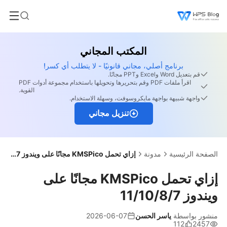
المكتب المجاني
برنامج أصلي، مجاني قانونيًا - لا يتطلب أي كسر!
قم بتعديل Word وExcel وPPT مجانًا.
اقرأ ملفات PDF وقم بتحريرها وتحويلها باستخدام مجموعة أدوات PDF
القوية.
واجهة شبيهة بواجهة مايكروسوفت، وسهلة الاستخدام.
تنزيل مجاني
الصفحة الرئيسية
مدونة
إزاي تحمل KMSPico مجانًا على ويندوز 11/10/8/7
إزاي تحمل KMSPico مجانًا على
ويندوز 11/10/8/7
منشور بواسطة
ياسر الحسن
2026-06-07
112
2457